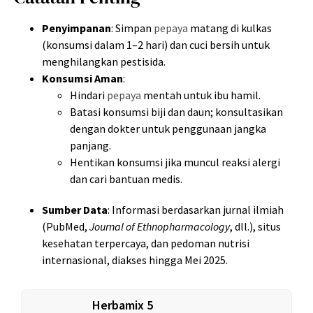
Penyimpanan
: Simpan
pepaya
matang di kulkas
(konsumsi dalam 1–2 hari) dan cuci bersih untuk
menghilangkan pestisida.
Konsumsi Aman
:
Hindari
pepaya
mentah untuk ibu hamil.
Batasi konsumsi biji dan daun; konsultasikan
dengan dokter untuk penggunaan jangka
panjang.
Hentikan konsumsi jika muncul reaksi alergi
dan cari bantuan medis.
Sumber Data
: Informasi berdasarkan jurnal ilmiah
(PubMed,
Journal of Ethnopharmacology
, dll.), situs
kesehatan terpercaya, dan pedoman nutrisi
internasional, diakses hingga Mei 2025.
Herbamix 5