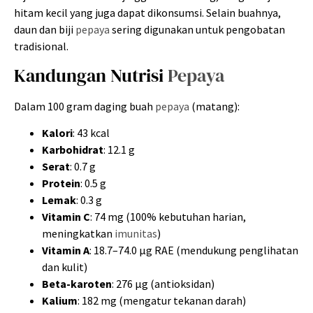
hitam kecil yang juga dapat dikonsumsi. Selain buahnya,
daun dan biji
pepaya
sering digunakan untuk pengobatan
tradisional.
Kandungan Nutrisi
Pepaya
Dalam 100 gram daging buah
pepaya
(matang):
Kalori
: 43 kcal
Karbohidrat
: 12.1 g
Serat
: 0.7 g
Protein
: 0.5 g
Lemak
: 0.3 g
Vitamin C
: 74 mg (100% kebutuhan harian,
meningkatkan
imunitas
)
Vitamin A
: 18.7–74.0 µg RAE (mendukung penglihatan
dan kulit)
Beta-karoten
: 276 µg (antioksidan)
Kalium
: 182 mg (mengatur tekanan darah)