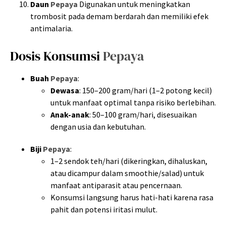
Daun
Pepaya
Digunakan untuk meningkatkan
trombosit pada demam berdarah dan memiliki efek
antimalaria.
Dosis Konsumsi
Pepaya
Buah
Pepaya
:
Dewasa
: 150–200 gram/hari (1–2 potong kecil)
untuk manfaat optimal tanpa risiko berlebihan.
Anak-anak
: 50–100 gram/hari, disesuaikan
dengan usia dan kebutuhan.
Biji
Pepaya
:
1–2 sendok teh/hari (dikeringkan, dihaluskan,
atau dicampur dalam smoothie/salad) untuk
manfaat antiparasit atau pencernaan.
Konsumsi langsung harus hati-hati karena rasa
pahit dan potensi iritasi mulut.