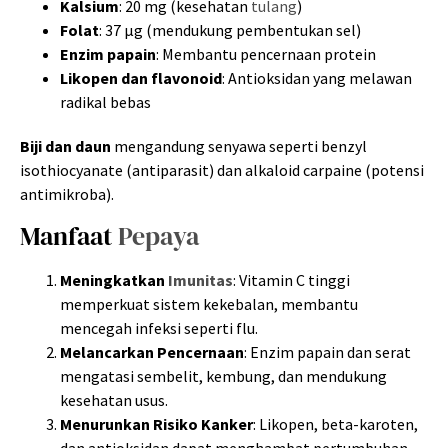
Kalsium
: 20 mg (kesehatan
tulang
)
Folat
: 37 µg (mendukung pembentukan sel)
Enzim papain
: Membantu pencernaan protein
Likopen dan flavonoid
: Antioksidan yang melawan
radikal bebas
Biji dan daun
mengandung senyawa seperti benzyl
isothiocyanate (antiparasit) dan alkaloid carpaine (potensi
antimikroba).
Manfaat
Pepaya
Meningkatkan
Imunitas
: Vitamin C tinggi
memperkuat sistem kekebalan, membantu
mencegah infeksi seperti flu.
Melancarkan Pencernaan
: Enzim papain dan serat
mengatasi sembelit, kembung, dan mendukung
kesehatan usus.
Menurunkan Risiko Kanker
: Likopen, beta-karoten,
dan antioksidan dapat menghambat pertumbuhan