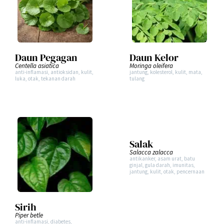
Daun Pegagan
Daun Kelor
Centella asiatica
Moringa oleifera
anti-inflamasi
,
antioksidan
,
kulit
,
jantung
,
kolesterol
,
kulit
,
mata
,
luka
,
otak
,
tekanan darah
tulang
Salak
Salacca zalacca
antikanker
,
asam urat
,
batu
ginjal
,
gula darah
,
imunitas
,
jantung
,
kulit
,
otak
,
pencernaan
Sirih
Piper betle
anti-inflamasi
,
diabetes
,