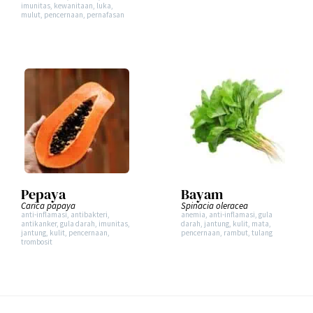
imunitas
,
kewanitaan
,
luka
,
mulut
,
pencernaan
,
pernafasan
Pepaya
Bayam
Carica papaya
Spinacia oleracea
anti-inflamasi
,
antibakteri
,
anemia
,
anti-inflamasi
,
gula
antikanker
,
gula darah
,
imunitas
,
darah
,
jantung
,
kulit
,
mata
,
jantung
,
kulit
,
pencernaan
,
pencernaan
,
rambut
,
tulang
trombosit