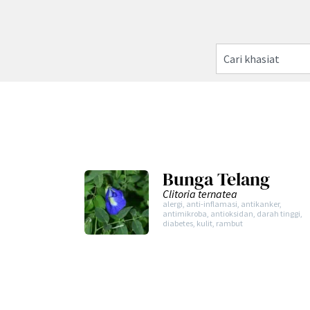
Bunga Telang
Clitoria ternatea
alergi
,
anti-inflamasi
,
antikanker
,
antimikroba
,
antioksidan
,
darah tinggi
,
diabetes
,
kulit
,
rambut