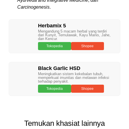
Ayurveda and Integrative Medicine
, dan
Carcinogenesis
.
Herbamix 5
Mengandung 5 macam herbal yang terdiri
dari Kunyit, Temulawak, Kayu Manis, Jahe,
dan Kencur.
Tokopedia
Shopee
Black Garlic HSD
Meningkatkan sistem kekebalan tubuh,
memperkuat imunitas dan melawan infeksi
terhadap penyakit.
Tokopedia
Shopee
Temukan khasiat lainnya