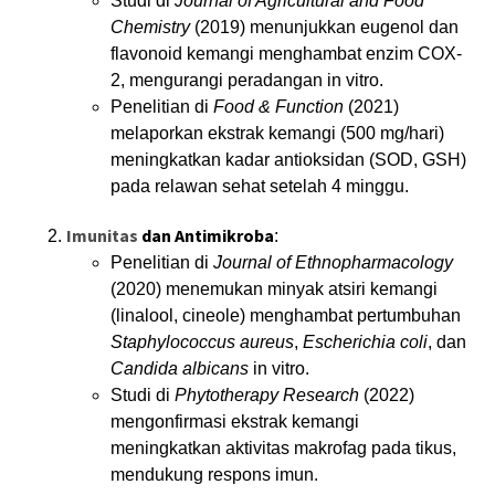
Studi di
Journal of Agricultural and Food
Chemistry
(2019) menunjukkan eugenol dan
flavonoid kemangi menghambat enzim COX-
2, mengurangi peradangan in vitro.
Penelitian di
Food & Function
(2021)
melaporkan ekstrak kemangi (500 mg/hari)
meningkatkan kadar antioksidan (SOD, GSH)
pada relawan sehat setelah 4 minggu.
Imunitas
dan Antimikroba
:
Penelitian di
Journal of Ethnopharmacology
(2020) menemukan minyak atsiri kemangi
(linalool, cineole) menghambat pertumbuhan
Staphylococcus aureus
,
Escherichia coli
, dan
Candida albicans
in vitro.
Studi di
Phytotherapy Research
(2022)
mengonfirmasi ekstrak kemangi
meningkatkan aktivitas makrofag pada tikus,
mendukung respons imun.