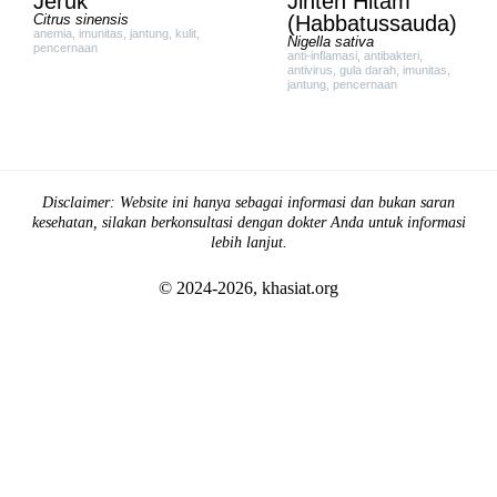
Jeruk
Jinten Hitam
Citrus sinensis
(Habbatussauda)
anemia
,
imunitas
,
jantung
,
kulit
,
Nigella sativa
pencernaan
anti-inflamasi
,
antibakteri
,
antivirus
,
gula darah
,
imunitas
,
jantung
,
pencernaan
Disclaimer: Website ini hanya sebagai informasi dan bukan saran
kesehatan, silakan berkonsultasi dengan dokter Anda untuk informasi
lebih lanjut.
© 2024-2026, khasiat.org