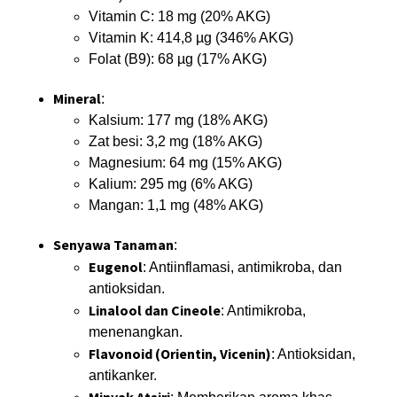
Vitamin C: 18 mg (20% AKG)
Vitamin K: 414,8 µg (346% AKG)
Folat (B9): 68 µg (17% AKG)
Mineral
:
Kalsium: 177 mg (18% AKG)
Zat besi: 3,2 mg (18% AKG)
Magnesium: 64 mg (15% AKG)
Kalium: 295 mg (6% AKG)
Mangan: 1,1 mg (48% AKG)
Senyawa Tanaman
:
Eugenol
: Antiinflamasi, antimikroba, dan
antioksidan.
Linalool dan Cineole
: Antimikroba,
menenangkan.
Flavonoid (Orientin, Vicenin)
: Antioksidan,
antikanker.
Minyak Atsiri