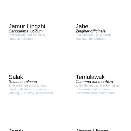
Jamur Lingzhi
Jahe
Ganoderma lucidum
Zingiber officinale
antioksidan
,
hati
,
imunitas
,
anti-inflamasi
,
gula darah
,
jantung
,
kelelahan
imunitas
,
pencernaan
Salak
Temulawak
Salacca zalacca
Curcuma xanthorrhiza
antikanker
,
asam urat
,
batu
anti-inflamasi
,
antikanker
,
ginjal
,
ginjal
,
gula darah
,
imunitas
,
gula darah
,
hati
,
imunitas
,
jantung
,
kulit
,
otak
,
pencernaan
kolesterol
,
kulit
,
pencernaan