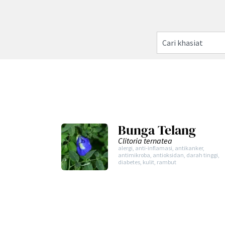
Bunga Telang
Clitoria ternatea
alergi
,
anti-inflamasi
,
antikanker
,
antimikroba
,
antioksidan
,
darah tinggi
,
diabetes
,
kulit
,
rambut